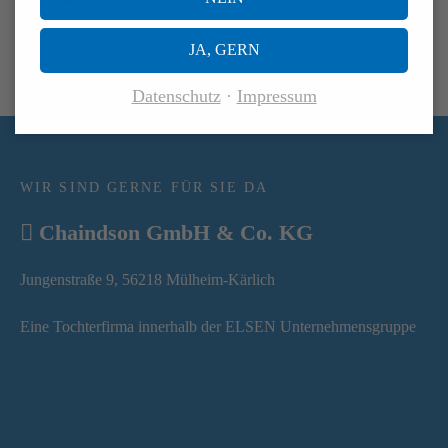
JA, GERN
Zurzeit sind keine Nachrichten vorhanden.
Datenschutz
Impressum
WIR SIND GERNE FÜR SIE DA
Chaindson GmbH & Co. KG
Jungenstraße 9, 56218 Mülheim-Kärlich
Eine Tochterfirma innerhalb der ELSEN Unternehmensgruppe